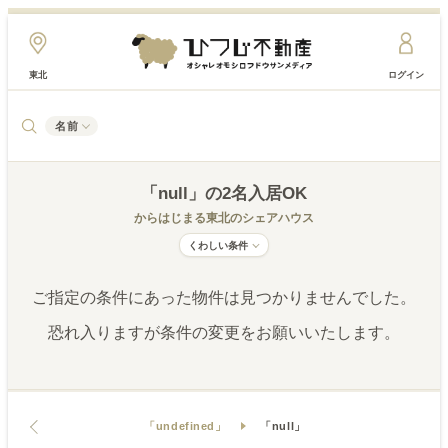
東北
ログイン
名前
「null」
の2名入居OK
からはじまる東北
のシェアハウス
くわしい条件
ご指定の条件にあった物件は見つかりませんでした。
恐れ入りますが条件の変更をお願いいたします。
「undefined」
「null」